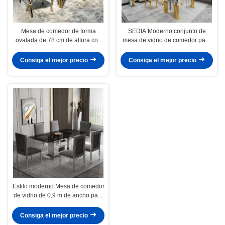
Mesa de comedor de forma
SEDIA Moderno conjunto de
ovalada de 78 cm de altura con
mesa de vidrio de comedor para
techo de vidrio de color
6 formas elípticas
personalizado
Consiga el mejor precio
Consiga el mejor precio
Estilo moderno Mesa de comedor
de vidrio de 0,9 m de ancho para
la satisfacción del cliente
Consiga el mejor precio