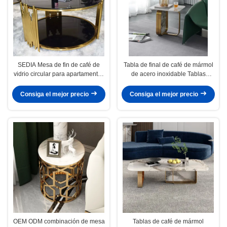
SEDIA Mesa de fin de café de
Tabla de final de café de mármol
vidrio circular para apartamento /
de acero inoxidable Tablas
bar / hotel
ocasionales Combinación
Consiga el mejor precio
Consiga el mejor precio
OEM ODM combinación de mesa
Tablas de café de mármol