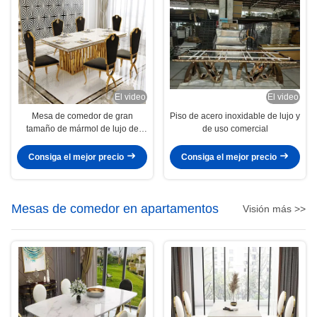
El video
El video
Mesa de comedor de gran
Piso de acero inoxidable de lujo y
tamaño de mármol de lujo de
de uso comercial
forma rectangular de tamaño
medio
Consiga el mejor precio
Consiga el mejor precio
Mesas de comedor en apartamentos
Visión más >>