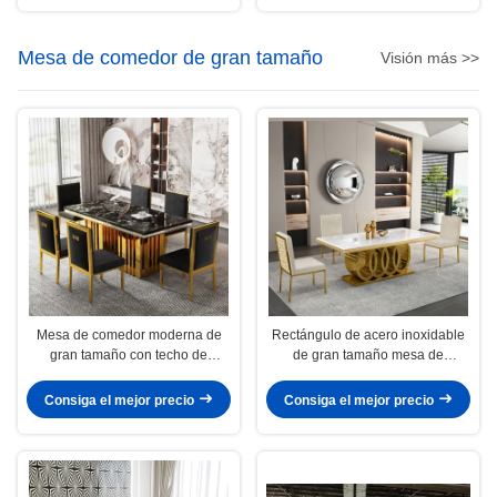
Mesa de comedor de gran tamaño
Visión más >>
Mesa de comedor moderna de
Rectángulo de acero inoxidable
gran tamaño con techo de
de gran tamaño mesa de
mármol para mayor funcionalidad
comedor capacidad de asientos
4-8
Consiga el mejor precio
Consiga el mejor precio