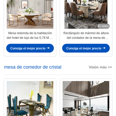
El video
Mesa redonda de la habitación
Rectángulo de mármol de altura
del hotel de lujo de luz 0,78 M de
del contador de la mesa de
altura
comedor silla de juego OEM
ODM
Consiga el mejor precio
Consiga el mejor precio
mesa de comedor de cristal
Visión más >>