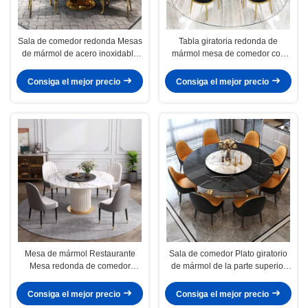
Sala de comedor redonda Mesas
Tabla giratoria redonda de
de mármol de acero inoxidable
mármol mesa de comedor con
de color personalizado
patas de acero inoxidable
Consiga el mejor precio
Consiga el mejor precio
Mesa de mármol Restaurante
Sala de comedor Plato giratorio
Mesa redonda de comedor
de mármol de la parte superior
Alturas 78cm
del círculo Mesa de comedor
pulida
Consiga el mejor precio
Consiga el mejor precio