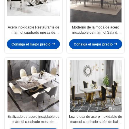
Acero inoxidable Restaurante de
Moderno de la moda de acero
mármol cuadrado mesas de
inoxidable de mármol Sala de
comedor OEM ODM
banquetes Mesa de bodas
Consiga el mejor precio
Consiga el mejor precio
El video
Estilizado de acero inoxidable de
Luz lujosa de acero inoxidable de
mármol cuadrado mesa de
mármol cuadrado salón de baile
comedor H 0,78 M
mesa de comedor