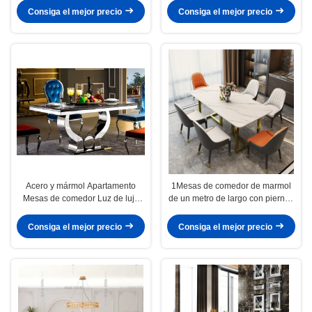
mediano
Consiga el mejor precio
Consiga el mejor precio
Acero y mármol Apartamento
1Mesas de comedor de marmol
Mesas de comedor Luz de lujo
de un metro de largo con piernas
longitud 1.6M
de acero inoxidable
Consiga el mejor precio
Consiga el mejor precio