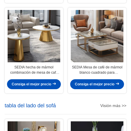
SEDIA hecha de mármol
SEDIA Mesa de café de mármol
combinación de mesa de café
blanco cuadrado para
círculo sin almacenamiento para
apartamento
salas de estar
Consiga el mejor precio
Consiga el mejor precio
tabla del lado del sofá
Visión más >>