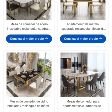
Mesa de comedor de acero
Apartamento de mármol
inoxidable rectangular cuadrada
cuadrado rectangular Mesas de
de mármol OEM ODM
comedor Capacidad de asientos
4-8
Consiga el mejor precio
Consiga el mejor precio
Mesas de comedor de vidrio
Mesas de comedor para
templado / rectángulo de mármol
apartamentos cuadrados de 6
para 6 apartamentos de tamaño
metros de ancho