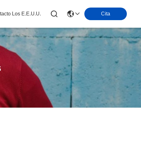
tacto Los E.e.u.u.
Cita
s