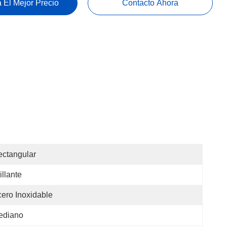
 El Mejor Precio
Contacto Ahora
ctangular
illante
ero Inoxidable
ediano