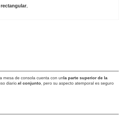
 rectangular
, 
8cm Entrance Console
ta mesa de consola cuenta con un
la parte superior de la
so diario.
el conjunto
, pero su aspecto atemporal es seguro