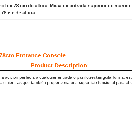
ol de 78 cm de altura
, 
Mesa de entrada superior de mármol
 78 cm de altura
eel Rectangular High 7
cription:
na adición perfecta a cualquier entrada o pasillo.
rectangular
forma, es
ar mientras que también proporciona una superficie funcional para el u