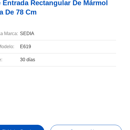
 Entrada Rectangular De Mármol
ra De 78 Cm
a Marca:
SEDIA
odelo:
E619
e:
30 días