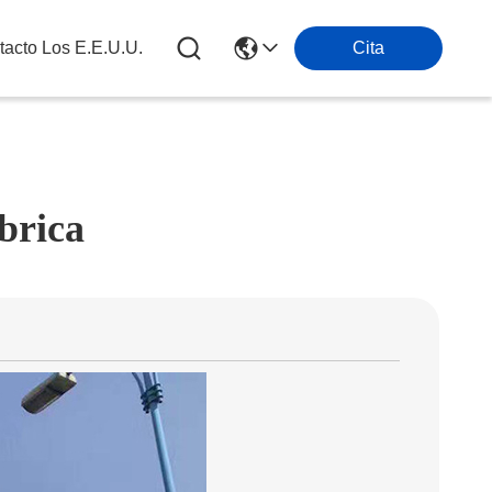
tacto Los E.e.u.u.
Cita
ábrica