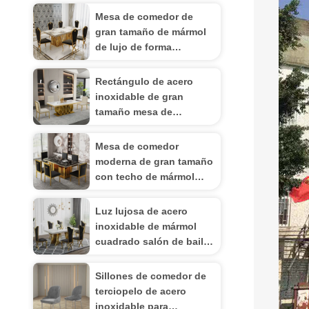
Mesa de comedor de
gran tamaño de mármol
de lujo de forma
rectangular de tamaño
medio
Rectángulo de acero
inoxidable de gran
tamaño mesa de
comedor capacidad de
asientos 4-8
Mesa de comedor
moderna de gran tamaño
con techo de mármol
para mayor
funcionalidad
Luz lujosa de acero
inoxidable de mármol
cuadrado salón de baile
mesa de comedor
Sillones de comedor de
terciopelo de acero
inoxidable para