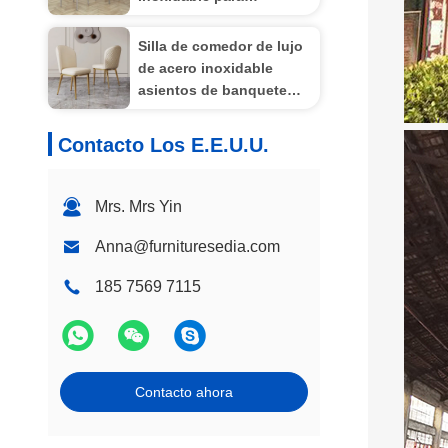
instalaciones de ocio
Silla de comedor de lujo
de acero inoxidable
asientos de banquete
OEM ODM
Contacto Los E.E.U.U.
Mrs. Mrs Yin
Anna@furnituresedia.com
185 7569 7115
Contacto ahora