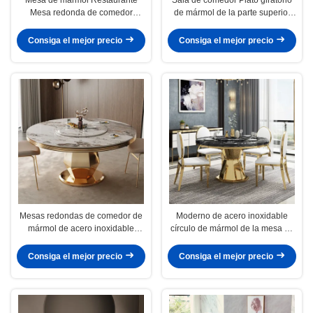
Mesa redonda de comedor
de mármol de la parte superior
Alturas 78cm
del círculo Mesa de comedor
pulida
Consiga el mejor precio
Consiga el mejor precio
Mesas redondas de comedor de
Moderno de acero inoxidable
mármol de acero inoxidable
círculo de mármol de la mesa de
pulidas con tocadiscos
comedor longitud 1.3/1.5M
Consiga el mejor precio
Consiga el mejor precio