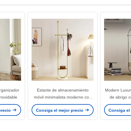
rganizador
Estante de almacenamiento
Modern Luxury
inoxidable
móvil minimalista moderno con
de abrigo c
ruedas
almac
precio
Consiga el mejor precio
Consiga el