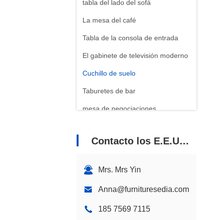
tabla del lado del sofá
La mesa del café
Tabla de la consola de entrada
El gabinete de televisión moderno
Cuchillo de suelo
Taburetes de bar
mesa de negociaciones
Estante de libros de acero
inoxidable
Contacto los E.E.U.U.
Mrs. Mrs Yin
Anna@furnituresedia.com
185 7569 7115