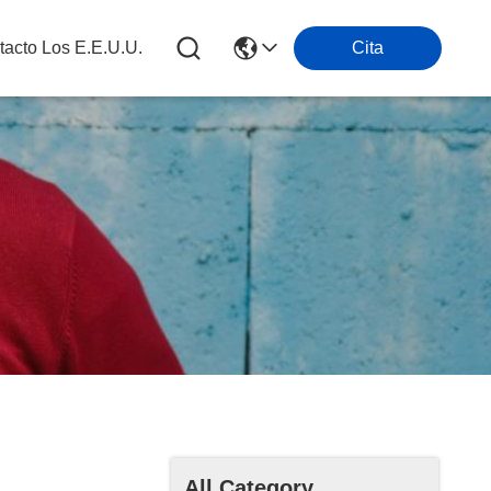
tacto Los E.e.u.u.
Cita
All Category