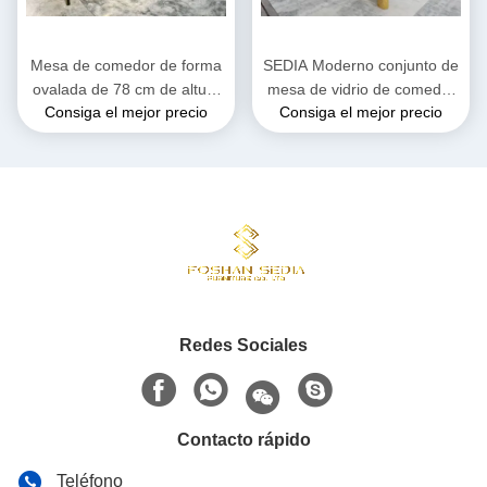
Mesa de comedor de forma
SEDIA Moderno conjunto de
ovalada de 78 cm de altura
mesa de vidrio de comedor
Consiga el mejor precio
Consiga el mejor precio
con techo de vidrio de color
para 6 formas elípticas
personalizado
Redes Sociales
Contacto rápido
Teléfono