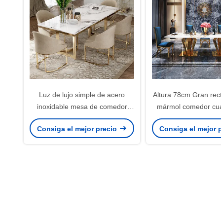
Luz de lujo simple de acero
Altura 78cm Gran rec
inoxidable mesa de comedor
mármol comedor cu
cuadrada de mármol
mesa de már
Consiga el mejor precio
Consiga el mejor 