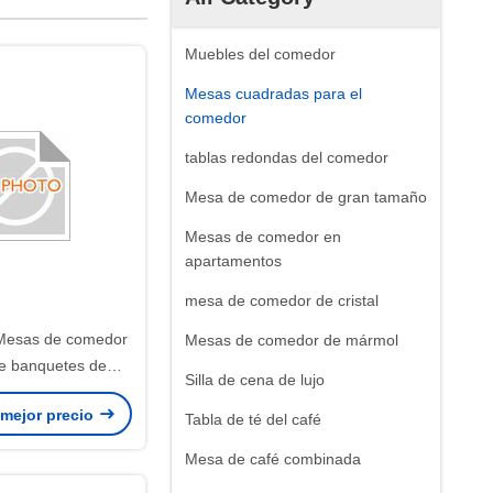
Muebles del comedor
Mesas cuadradas para el
comedor
tablas redondas del comedor
Mesa de comedor de gran tamaño
Mesas de comedor en
apartamentos
mesa de comedor de cristal
Mesas de comedor
Mesas de comedor de mármol
de banquetes de
Silla de cena de lujo
de oro y plata
 mejor precio
ados que ofrecen
Tabla de té del café
 comedor versátiles
Mesa de café combinada
a eventos