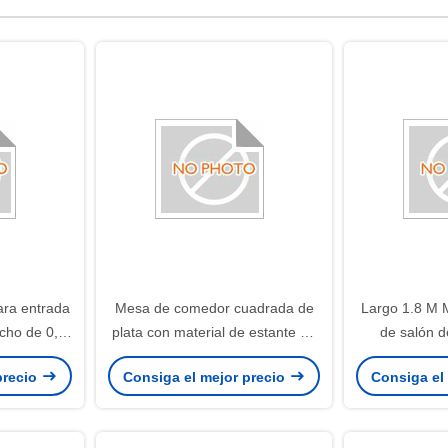
ra entrada
Mesa de comedor cuadrada de
Largo 1.8 M 
cho de 0,9
plata con material de estante de
de salón 
 de limpiar,
acero inoxidable plegable No
colores 
precio
Consiga el mejor precio
Consiga el
taurantes
perfecto para restaurantes y
personaliz
 y espacios
cafeterías
soluciones de
os
par