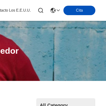
tacto Los E.e.u.u.
Cita
medor
All Category