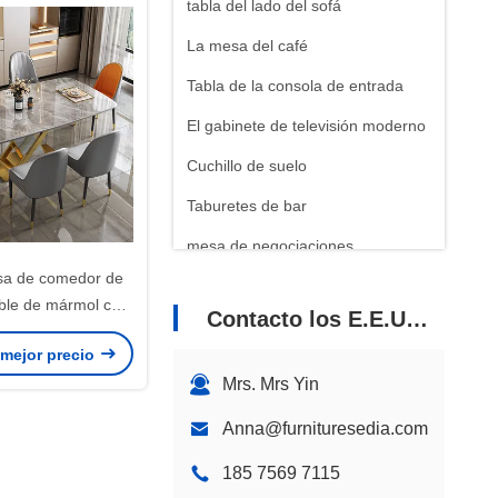
tabla del lado del sofá
La mesa del café
Tabla de la consola de entrada
El gabinete de televisión moderno
Cuchillo de suelo
Taburetes de bar
mesa de negociaciones
esa de comedor de
Estante de libros de acero
able de mármol con
inoxidable
Contacto los E.E.U.U.
 terciopelo / PU
 mejor precio
Mrs. Mrs Yin
Anna@furnituresedia.com
185 7569 7115