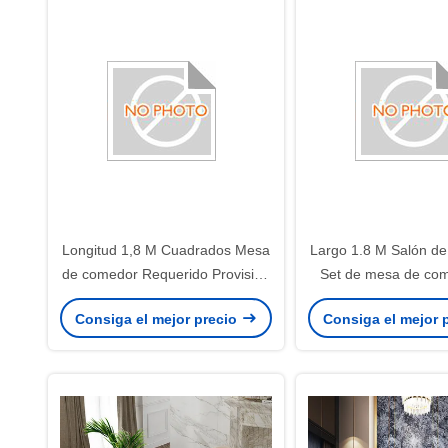
Longitud 1,8 M Cuadrados Mesa
Largo 1.8 M Salón d
de comedor Requerido Provisión
Set de mesa de co
de opciones duraderas y fáciles
ofrece opciones pers
Consiga el mejor precio
Consiga el mejor 
de ensamblar para espacios de
de oro plata perfe
comedor
reuniones form