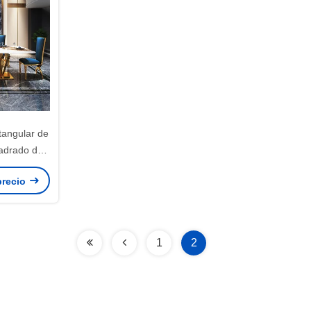
tangular de
adrado de
mol
precio
1
2