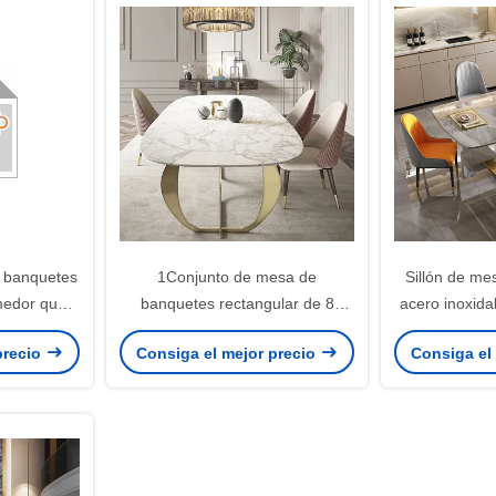
e banquetes
1Conjunto de mesa de
Sillón de m
medor que
banquetes rectangular de 8
acero inoxid
onalizadas
metros para banquetes
asiento de
precio
Consiga el mejor precio
Consiga el
cto para
ales