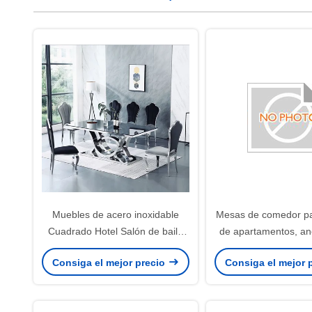
Muebles de acero inoxidable
Mesas de comedor pa
Cuadrado Hotel Salón de baile
de apartamentos, an
Mesa de comedor SEDIA
m, superficies fáciles
Consiga el mejor precio
Consiga el mejor 
adecuadas para res
concurridos, hoteles
para event