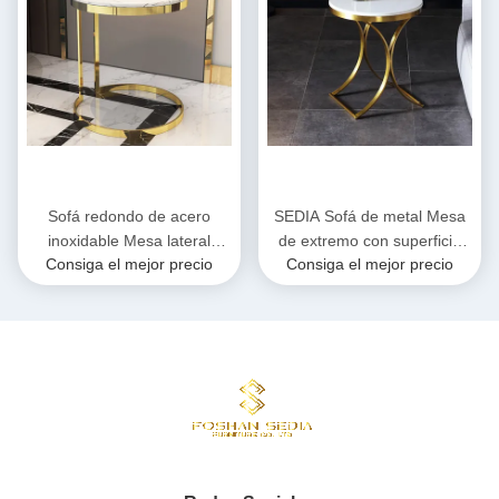
Sofá redondo de acero
SEDIA Sofá de metal Mesa
inoxidable Mesa lateral
de extremo con superficie
Consiga el mejor precio
Consiga el mejor precio
Mesa telefónica Superficie
lisa de mármol
lisa