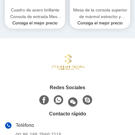
Cuadro de acero brillante
Mesa de la consola superior
Consola de entrada Mesa
de mármol estrecho y
Consiga el mejor precio
Consiga el mejor precio
rectangular Alturas 78cm
brillante ancho 45 cm
Redes Sociales
Contacto rápido
Teléfono
00-86-185 7569 7115