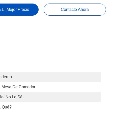
 El Mejor Precio
Contacto Ahora
oderno
a Mesa De Comedor
No, No Lo Sé.
¿ Qué?