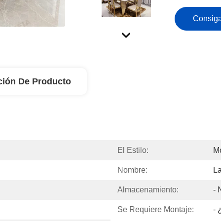
Consiga
ción De Producto
El Estilo:
M
Nombre:
L
Almacenamiento:
- 
Se Requiere Montaje:
- 