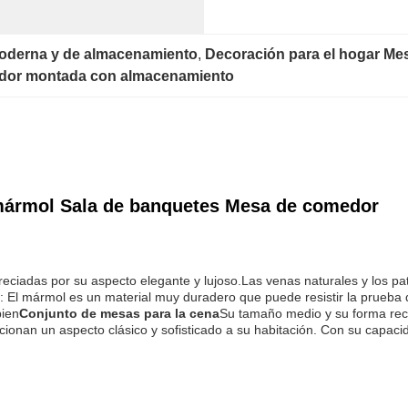
derna y de almacenamiento
, 
Decoración para el hogar M
dor montada con almacenamiento
e mármol Sala de banquetes Mesa de comedor
iadas por su aspecto elegante y lujoso.Las venas naturales y los pat
d: El mármol es un material muy duradero que puede resistir la prueba 
bien
Conjunto de mesas para la cena
Su tamaño medio y su forma rect
cionan un aspecto clásico y sofisticado a su habitación. Con su capac