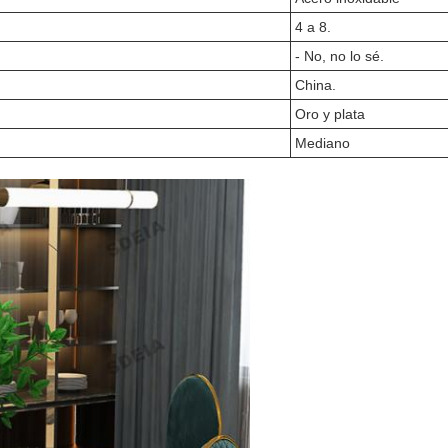
4 a 8.
- No, no lo sé.
China.
Oro y plata
Mediano