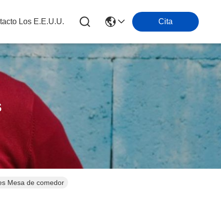
tacto Los E.e.u.u.
Cita
s
etes Mesa de comedor