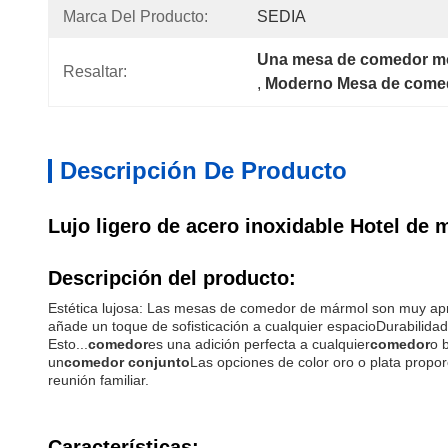
Marca Del Producto:
SEDIA
Una mesa de comedor mo
Resaltar:
, 
Moderno Mesa de come
Descripción De Producto
Lujo ligero de acero inoxidable Hotel d
Descripción del producto:
Estética lujosa: Las mesas de comedor de mármol son muy aprec
añade un toque de sofisticación a cualquier espacioDurabilida
Esto...
comedor
es una adición perfecta a cualquier
comedor
o 
un
comedor conjunto
Las opciones de color oro o plata propor
reunión familiar.
Características: